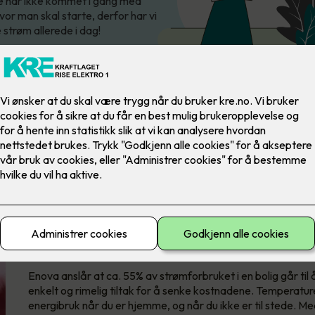
te har ikke kommet i gang med
vor man skal starte, derfor har vi
 strøm allerede i dag!
Oppvarming tar helt klart 
Enova anslår at ca. 55% av strømforbruket i en bolig går ti
enkelt og rimelig tiltak for å senke kostnadene. Temperaturen
energibruk når du er hjemme, og når du ikke er til stede. 