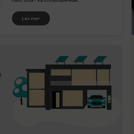
minst smart varmtvannsbereder.
Les mer
å