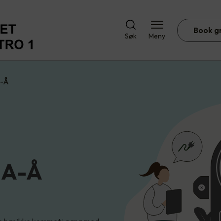
Book g
Søk
Meny
A-Å
 A-Å