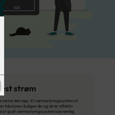
mest strøm
l å varme den opp. Et varmestyringssystem et
 tidsstyres i boligen din og sikrer effektiv
Med et godt varmestyringssystem kan nemlig