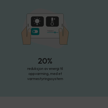
T
empe
r
atur
20%
reduksjon av energi til
oppvarming, med et
varmestyringssystem