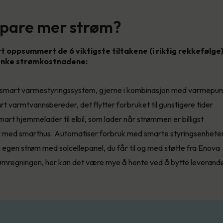
 spare mer strøm?
rt oppsummert de 6 viktigste tiltakene (i riktig rekkefølge
senke strømkostnadene:
et smart varmestyringssystem, gjerne i kombinasjon med varmep
art varmtvannsbereder, det flytter forbruket til gunstigere tider
art hjemmelader til elbil, som lader når strømmen er billigst
 med smarthus. Automatiser forbruk med smarte styringsenhete
 egen strøm med solcellepanel, du får til og med støtte fra Enova
ømregningen, her kan det være mye å hente ved å bytte leverand