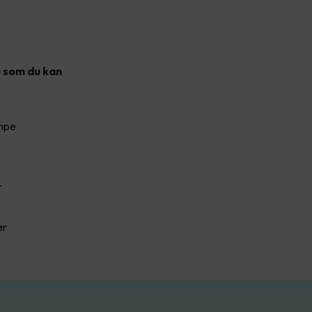
) som du kan
umpe
r
ør