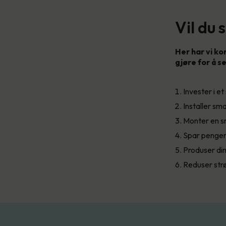
Vil du
Her har vi ko
gjøre for å 
Invester i 
Installer sm
Monter en sm
Spar penger
Produser din
Reduser str