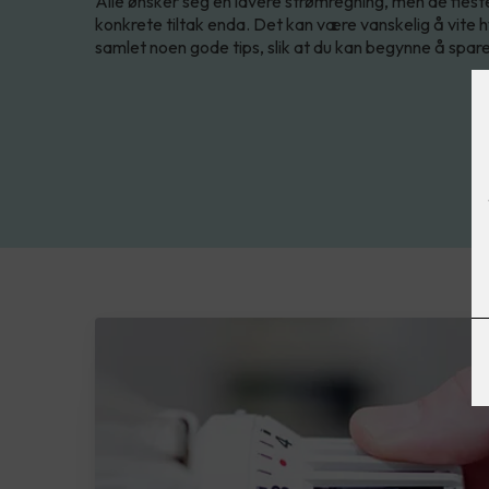
Alle ønsker seg en lavere strømregning, men de fles
konkrete tiltak enda. Det kan være vanskelig å vite h
samlet noen gode tips, slik at du kan begynne å spare