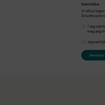
Samtykke
Vi vil kun lag
å motta siste n
*Jeg samty
meg ang m
Jeg samtykk
Send inn