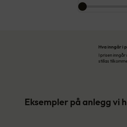
Hva inngår i 
I prisen inngår
stillas tilkomm
Eksempler på anlegg vi 