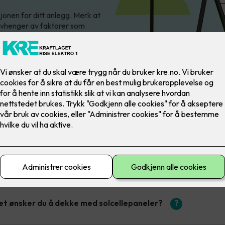
onen for ditt anlegg. Merk at
 avhenger av faktorer som
Beregn pris på solceller
t ønsker du å dekke med solcellepaneler?
?