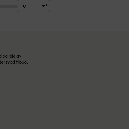
m²
d og leie av
dersydd tilbud.