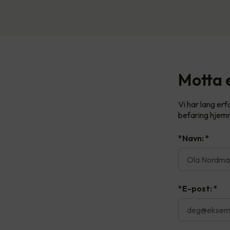
Motta e
Vi har lang er
befaring hjemm
*Navn:
*
*E-post:
*