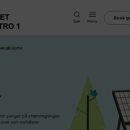
Book g
Søk
Meny
lekalkulator
r
parer penger på strømregningen
soner som installerer