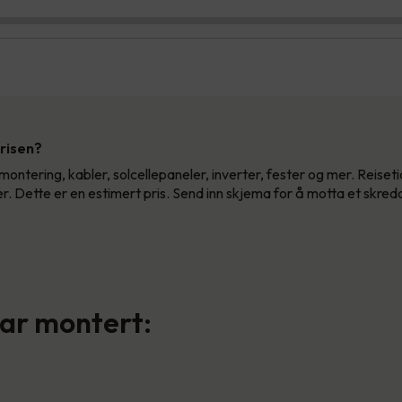
prisen?
 montering, kabler, solcellepaneler, inverter, fester og mer. Reiseti
er. Dette er en estimert pris. Send inn skjema for å motta et skred
har montert: