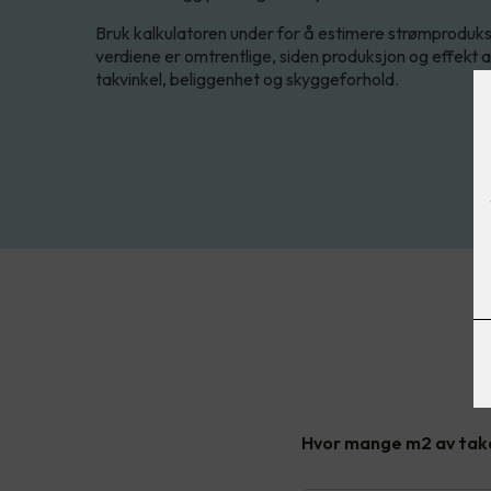
Bruk kalkulatoren under for å estimere strømproduksj
verdiene er omtrentlige, siden produksjon og effekt
takvinkel, beliggenhet og skyggeforhold.
Hvor mange m2 av take