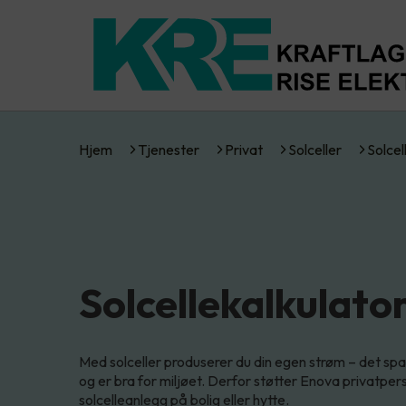
Hjem
Tjenester
Privat
Solceller
Solcel
Solcellekalkulato
Med solceller produserer du din egen strøm – det s
og er bra for miljøet. Derfor støtter Enova privatper
solcelleanlegg på bolig eller hytte.