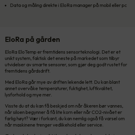
Data og måling direkte i EloRa manager på mobil eller pc
EloRa på gården
EloRa EloTemp er fremtidens sensorteknologi. Det er et
unikt system, faktisk det eneste på markedet som tilbyr
utvidelser av smarte sensorer, som gjør deg godt rustet for
fremtidens gårdsdrift.
Med EloRa går mye av driften lekende lett. Du kan blant
annet overvåke temperaturer, fuktighet, luftkvalitet,
lysforhold og mye mer.
Visste du at du kan få beskjed om når åkeren bør vannes,
når siloen begynner å få lite korn eller når CO2-nivået er
farlig høyt? Vær i forkant, du kan nemlig også få varsel om
når maskinene trenger vedlikehold eller service.