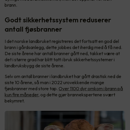
brann.
Godt sikkerhetssystem reduserer
antall fjøsbranner
I det norske landbruket registreres det fortsatt en god del
brann i gårdsanlegg, dette jobbes det iherdig med å få ned.
De siste årene har antall branner gått ned, takket være at
det i større grad har blitt tatt i bruk sikkerhetssystemer i
landbruksbygg de siste årene.
Selv om antall branner i landbruket har gått drastisk ned de
siste 10 årene, så man i 2022 urovekkende mange
fjøsbranner med store tap.
Over 1100 dyr omkom i brann på
kun fire måneder
, og dette gjør brannekspertene svært
bekymret.