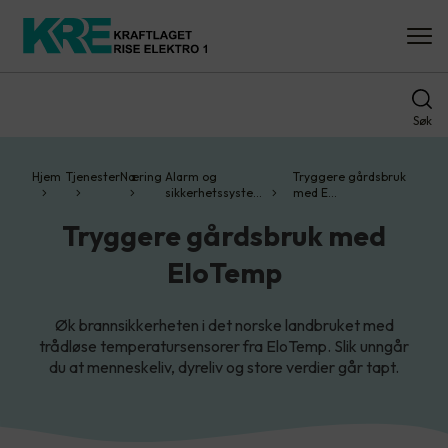
Søk
Hjem
Tjenester
Næring
Alarm og
Tryggere gårdsbruk
sikkerhetssyste…
med E…
Tryggere gårdsbruk med
EloTemp
Øk brannsikkerheten i det norske landbruket med
trådløse temperatursensorer fra EloTemp. Slik unngår
du at menneskeliv, dyreliv og store verdier går tapt.