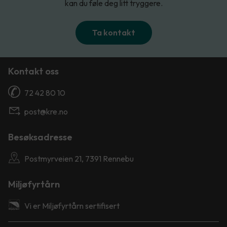
kan du føle deg litt tryggere.
Ta kontakt
Kontakt oss
72 42 80 10
post@kre.no
Besøksadresse
Postmyrveien 21, 7391 Rennebu
Miljøfyrtårn
Vi er Miljøfyrtårn sertifisert