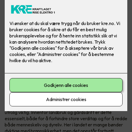
Ved å installere temperatursensorer i sikringsskapene får
du ekstra brannvakt på gården eller gartneriet ditt.
Brannsikkerhet redder liv
Uansett hvilken bransje du jobber i er brannsikkerheten
utrolig viktig. Innenfor landbruk og gårdsdrift er dette
essensielt, både for å forhindre store verditap og for å redde
både menneskeliv og dyreliv. Her i landet er mange bønder
dyktige med brannsikkerhet, men det oppstår fortsatt