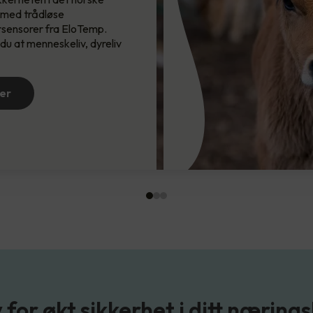
 med trådløse
Få en tryggere hverdag i ditt sameie og…
sensorer fra EloTemp.
 du at menneskeliv, dyreliv
Les mer
er
for økt sikkerhet i ditt nærin