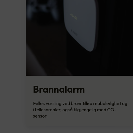
Brannalarm
Felles varsling ved branntilløp i naboleilighet og
i fellesarealer, også tilgjengelig med CO-
sensor.