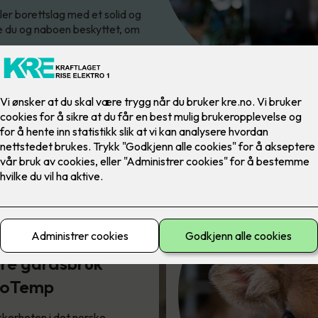
ler borettslag med et solid og
e du og naboen beskyttet, om
re gårdsbruk
loTemp
Sikkerhetssystemet for
et tryg…
kkerheten i det norske