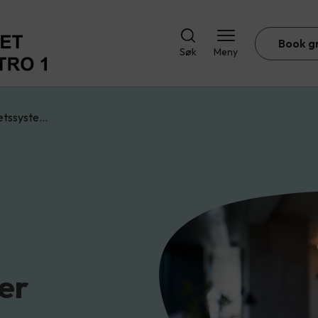
Book g
Søk
Meny
etssyste…
er