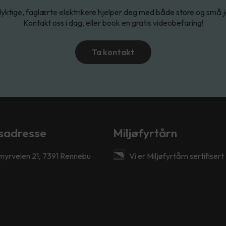
yktige, faglærte elektrikere hjelper deg med både store og små 
Kontakt oss i dag, eller book en gratis videobefaring!
Ta kontakt
sadresse
Miljøfyrtårn
myrveien 21, 7391 Rennebu
Vi er Miljøfyrtårn sertifisert