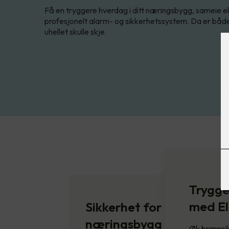
Få en tryggere hverdag i ditt næringsbygg, sameie el
profesjonelt alarm- og sikkerhetssystem. Da er båd
uhellet skulle skje.
Trygge
med E
Sikkerhet for ditt
næringsbygg
Øk brannsi