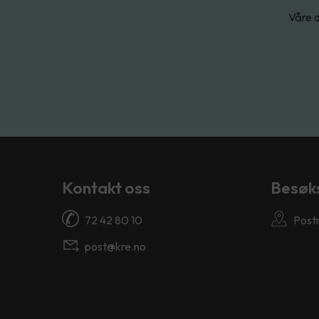
Våre d
Kontakt oss
Besøk
72 42 80 10
Post
post@kre.no