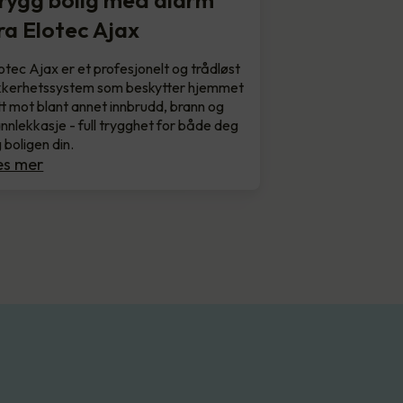
rygg bolig med alarm
ra Elotec Ajax
otec Ajax er et profesjonelt og trådløst
kkerhetssystem som beskytter hjemmet
tt mot blant annet innbrudd, brann og
nnlekkasje - full trygghet for både deg
 boligen din.
es mer