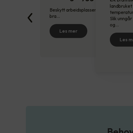
landbruket
Beskytt arbeidsplassen mot innbrudd,
temperatur
bra…
Slik unngår
og…
Les mer
Les m
Behov 