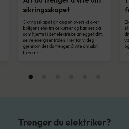
Alt du trenger å vite om
T
sikringsskapet
f
Sikringsskapet gir deg en oversikt over
El
boligens elektriske kurser og kan ses på
si
som hjertet i det elektriske anlegget ditt,
di
selve energisentralen. Her tar vi deg
va
gjennom det du trenger å vite om sikr…
og
Les mer
L
Trenger du elektriker?