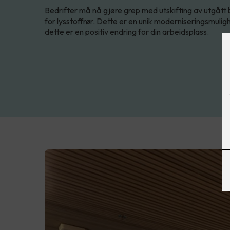
Bedrifter må nå gjøre grep med utskifting av utgått 
for lysstoffrør. Dette er en unik moderniseringsmulig
dette er en positiv endring for din arbeidsplass.