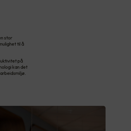
en stor
ulighet til å
duktivitet på
nologi kan det
 arbeidsmiljø.