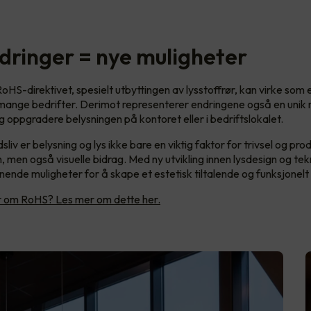
dringer = nye muligheter
oHS-direktivet, spesielt utbyttingen av lysstoffrør, kan virke som 
 mange bedrifter. Derimot representerer endringene også en unik m
 oppgradere belysningen på kontoret eller i bedriftslokalet.
sliv er belysning og lys ikke bare en viktig faktor for trivsel og pro
, men også visuelle bidrag. Med ny utvikling innen lysdesign og tek
ende muligheter for å skape et estetisk tiltalende og funksjonelt
er om RoHS? Les mer om dette her.