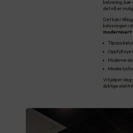
belysning, bør
det nå er muli
Det kan i till
belysningen i d
modernisert 
Tilpass bely
Oppfyll nye k
Moderne desi
Mindre lysfo
Vi hjelper deg 
dyktige elektr