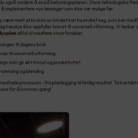
 du også vurdere å se på belysningsplanen. Store teknologiske frem
g å implementere nye løsninger som ikke var mulige før.
egg være reelt at bruken av lokalet kan ha endret seg, som kan med
ag kanskje ikke oppfyller kravet til universell utforming. Vi tenker 
lysplan
alltid vil medføre store fordeler:
sningen til dagens bruk
rav til universell utforming
gn som gir økt trivsel og produktivitet
rurensing og blending
med hele prosessen - fra planlegging til ferdig resultat. Ta kontak
ikere for å komme i gang!