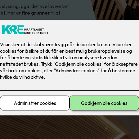
belysning, pga. det nye lovverket
het. Her er
fire grunner
til at