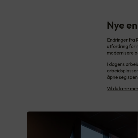
Nye en
Endringer fra R
utfordring for
modernisere og
I dagens arbeid
arbeidsplassen
åpne seg spenn
Vil du lære m