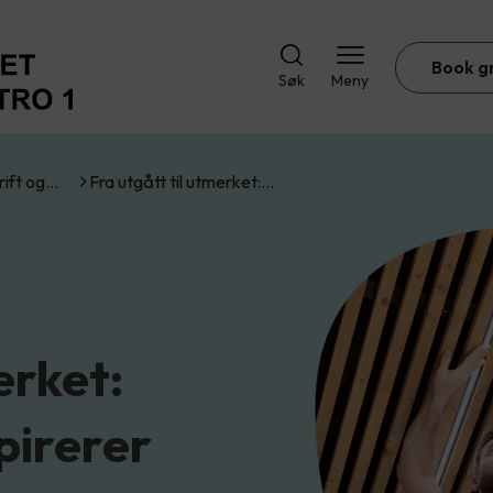
Book g
Søk
Meny
rift og…
Fra utgått til utmerket:…
erket:
pirerer