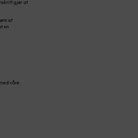
skritt gjør at
føre at
at en
t med våre