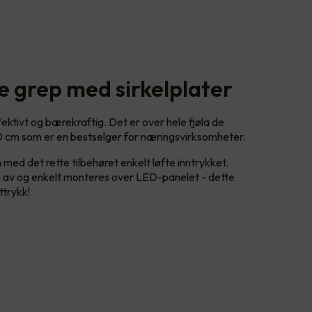
e grep med sirkelplater
ktivt og bærekraftig. Det er over hele fjøla de
 cm som er en bestselger for næringsvirksomheter.
d det rette tilbehøret enkelt løfte inntrykket.
en av og enkelt monteres over LED-panelet - dette
ttrykk!