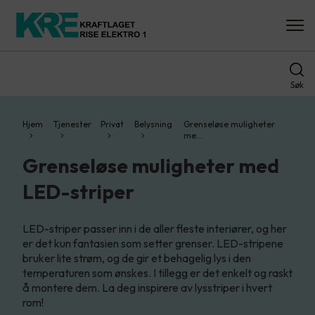
Søk
Hjem
Tjenester
Privat
Belysning
Grenseløse muligheter
me…
Grenseløse muligheter med
LED-striper
LED-striper passer inn i de aller fleste interiører, og her
er det kun fantasien som setter grenser.​ LED-stripene
bruker lite strøm, og de gir et behagelig lys i den
temperaturen som ønskes. I tillegg er det enkelt og raskt
å montere dem.​ La deg inspirere av lysstriper i hvert
rom!