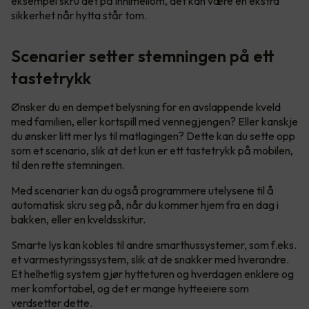
eksempel skru det på innimellom, det kan være en ekstra
sikkerhet når hytta står tom.
Scenarier setter stemningen på ett
tastetrykk
Ønsker du en dempet belysning for en avslappende kveld
med familien, eller kortspill med vennegjengen? Eller kanskje
du ønsker litt mer lys til matlagingen? Dette kan du sette opp
som et scenario, slik at det kun er ett tastetrykk på mobilen,
til den rette stemningen.
Med scenarier kan du også programmere utelysene til å
automatisk skru seg på, når du kommer hjem fra en dag i
bakken, eller en kveldsskitur.
Smarte lys kan kobles til andre smarthussystemer, som f.eks.
et varmestyringssystem, slik at de snakker med hverandre.
Et helhetlig system gjør hytteturen og hverdagen enklere og
mer komfortabel, og det er mange hytteeiere som
verdsetter dette.