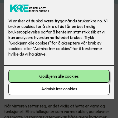
Det er sent fredag kveld etter en lang uke på jobb. Hva er
vel da bedre enn å komme frem til ferdig oppvarmet
hytte?
Økt komfort med riktig elektrisk
installasjon
Når vinteren setter seg, er det viktig at hytta er varm og
funksjonell. El-installasjoner som varmekabler, panelovner
og smarte lysstyringssystemer kan både gjøre hytta mer