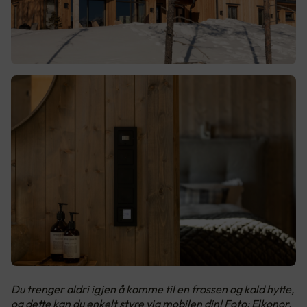
Du trenger aldri igjen å komme til en frossen og kald hytte,
og dette kan du enkelt styre via mobilen din! Foto: Elkonor,