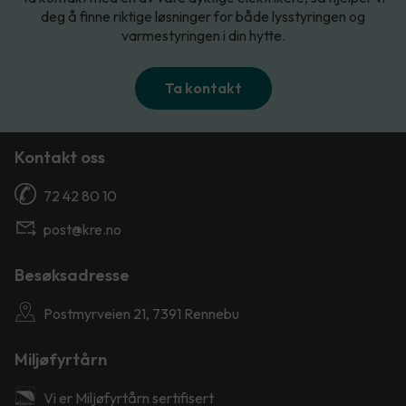
deg å finne riktige løsninger for både lysstyringen og
varmestyringen i din hytte.
Ta kontakt
Kontakt oss
72 42 80 10
post@kre.no
Besøksadresse
Postmyrveien 21, 7391 Rennebu
Miljøfyrtårn
Vi er Miljøfyrtårn sertifisert