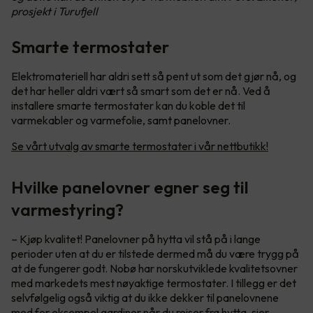
prosjekt i Turufjell
Smarte termostater
Elektromateriell har aldri sett så pent ut som det gjør nå, og
det har heller aldri vært så smart som det er nå. Ved å
installere smarte termostater kan du koble det til
varmekabler og varmefolie, samt panelovner.
Se vårt utvalg av smarte termostater i vår nettbutikk!
Hvilke panelovner egner seg til
varmestyring?
– Kjøp kvalitet! Panelovner på hytta vil stå på i lange
perioder uten at du er tilstede dermed må du være trygg på
at de fungerer godt. Nobø har norskutviklede kvalitetsovner
med markedets mest nøyaktige termostater. I tillegg er det
selvfølgelig også viktig at du ikke dekker til panelovnene
med for eksempel gardiner når du reiser fra hytta, sier