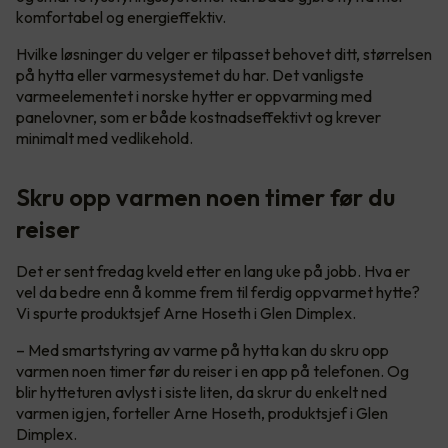
komfortabel og energieffektiv.
Hvilke løsninger du velger er tilpasset behovet ditt, størrelsen
på hytta eller varmesystemet du har. Det vanligste
varmeelementet i norske hytter er oppvarming med
panelovner, som er både kostnadseffektivt og krever
minimalt med vedlikehold.
Skru opp varmen noen timer før du
reiser
Det er sent fredag kveld etter en lang uke på jobb. Hva er
vel da bedre enn å komme frem til ferdig oppvarmet hytte?
Vi spurte produktsjef Arne Hoseth i Glen Dimplex.
– Med smartstyring av varme på hytta kan du skru opp
varmen noen timer før du reiser i en app på telefonen. Og
blir hytteturen avlyst i siste liten, da skrur du enkelt ned
varmen igjen, forteller Arne Hoseth, produktsjef i Glen
Dimplex.