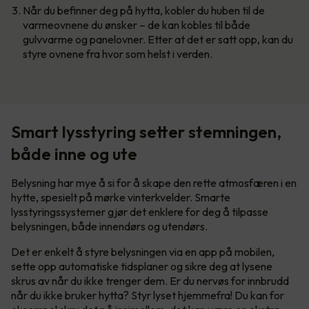
Når du befinner deg på hytta, kobler du huben til de
varmeovnene du ønsker – de kan kobles til både
gulvvarme og panelovner. Etter at det er satt opp, kan du
styre ovnene fra hvor som helst i verden.
Smart lysstyring setter stemningen,
både inne og ute
Belysning har mye å si for å skape den rette atmosfæren i en
hytte, spesielt på mørke vinterkvelder. Smarte
lysstyringssystemer gjør det enklere for deg å tilpasse
belysningen, både innendørs og utendørs.
Det er enkelt å styre belysningen via en app på mobilen,
sette opp automatiske tidsplaner og sikre deg at lysene
skrus av når du ikke trenger dem. Er du nervøs for innbrudd
når du ikke bruker hytta? Styr lyset hjemmefra! Du kan for