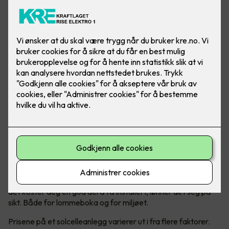
Prisen er avhengig av flere faktorer
Solceller er en kostbar, men lønnsom investering. Selv om
det koster deg en god del å få installert, lønner det seg på
sikt. Både for lommeboka og for miljøet.
Prisene på et solcelleanlegg varierer ut i fra flere faktorer.