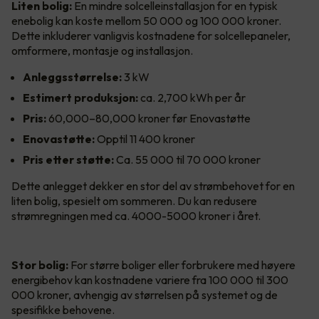
Liten bolig:
En mindre solcelleinstallasjon for en typisk
enebolig kan koste mellom 50 000 og 100 000 kroner.
Dette inkluderer vanligvis kostnadene for solcellepaneler,
omformere, montasje og installasjon.
Anleggsstørrelse:
3 kW
Estimert produksjon:
ca. 2,700 kWh per år
Pris:
60,000–80,000 kroner før Enovastøtte
Enovastøtte:
Opptil 11 400 kroner
Pris etter støtte:
Ca. 55 000 til 70 000 kroner
Dette anlegget dekker en stor del av strømbehovet for en
liten bolig, spesielt om sommeren. Du kan redusere
strømregningen med ca. 4000-5000 kroner i året.
Stor bolig:
For større boliger eller forbrukere med høyere
energibehov kan kostnadene variere fra 100 000 til 300
000 kroner, avhengig av størrelsen på systemet og de
spesifikke behovene.