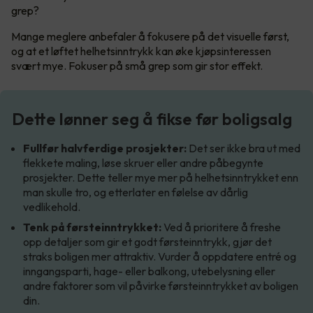
grep?
Mange meglere anbefaler å fokusere på det visuelle først,
og at et løftet helhetsinntrykk kan øke kjøpsinteressen
svært mye. Fokuser på små grep som gir stor effekt.
Dette lønner seg å fikse før boligsalg
Fullfør halvferdige prosjekter:
Det ser ikke bra ut med
flekkete maling, løse skruer eller andre påbegynte
prosjekter. Dette teller mye mer på helhetsinntrykket enn
man skulle tro, og etterlater en følelse av dårlig
vedlikehold.
Tenk på førsteinntrykket:
Ved å prioritere å freshe
opp detaljer som gir et godt førsteinntrykk, gjør det
straks boligen mer attraktiv. Vurder å oppdatere entré og
inngangsparti, hage- eller balkong, utebelysning eller
andre faktorer som vil påvirke førsteinntrykket av boligen
din.