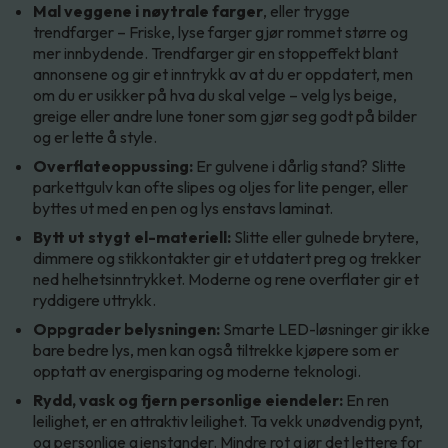
Mal veggene i nøytrale farger
, eller trygge
trendfarger – Friske, lyse farger gjør rommet større og
mer innbydende. Trendfarger gir en stoppeffekt blant
annonsene og gir et inntrykk av at du er oppdatert, men
om du er usikker på hva du skal velge – velg lys beige,
greige eller andre lune toner som gjør seg godt på bilder
og er lette å style.
Overflateoppussing:
Er gulvene i dårlig stand? Slitte
parkettgulv kan ofte slipes og oljes for lite penger, eller
byttes ut med en pen og lys enstavs laminat.
Bytt ut stygt el-materiell:
Slitte eller gulnede brytere,
dimmere og stikkontakter gir et utdatert preg og trekker
ned helhetsinntrykket. Moderne og rene overflater gir et
ryddigere uttrykk.
Oppgrader belysningen:
Smarte LED-løsninger gir ikke
bare bedre lys, men kan også tiltrekke kjøpere som er
opptatt av energisparing og moderne teknologi.
Rydd, vask og fjern personlige eiendeler:
En ren
leilighet, er en attraktiv leilighet. Ta vekk unødvendig pynt,
og personlige gjenstander. Mindre rot gjør det lettere for