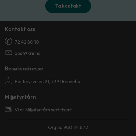
Ta kontakt
Kontakt oss
72 42 80 10
post@kre.no
Besøksadresse
Postmyrveien 21, 7391 Rennebu
Miljøfyrtårn
Vi er Miljøfyrtårn sertifisert
Org.no 980 114 872