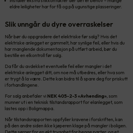
Installer ekstra stikkontakter der det er behov – mange
eldre leiligheter har for få og på ugunstige plasseringer.
Slik unngår du dyre overraskelser
Når bør du oppgradere det elektriske før salg? Hvis det
elektriske anlegget er gammelt, har synlige feil, eller hvis du
har manglende dokumentasjon på utført arbeid, bør du
bestille en elkontroll før salg.
Da får du avdekket eventuelle feil eller mangler i det
elektriske anlegget ditt, om noe må utbedres, eller hva som
er trygt å la være. Dette kan bidra til å spare deg for priskutt
i forhandlingene.
For salg anbefaler vi
NEK 405-2-3 «Avhending»
, som
munner ut i en teknisk tilstandsrapport for elanlegget, som
lastes opp i Boligmappa.
Når tilstandsrapporten oppfyller kravene i forskriften, kan
på den andre siden ikke kjøperen klage på mangler i boligen.
Dette sørger for en økt trygghet for begge parter, og et