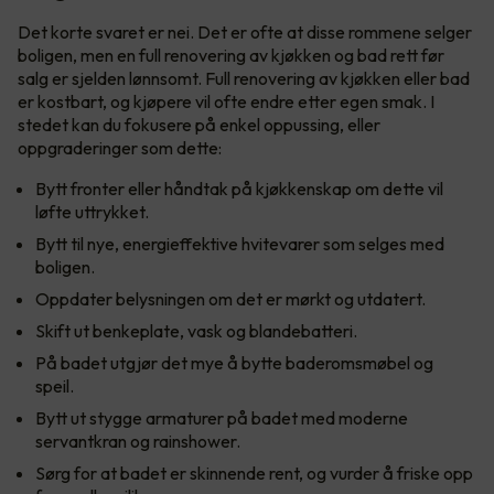
Det korte svaret er nei. Det er ofte at disse rommene selger
boligen, men en full renovering av kjøkken og bad rett før
salg er sjelden lønnsomt. Full renovering av kjøkken eller bad
er kostbart, og kjøpere vil ofte endre etter egen smak. I
stedet kan du fokusere på enkel oppussing, eller
oppgraderinger som dette:
Bytt fronter eller håndtak på kjøkkenskap om dette vil
løfte uttrykket.
Bytt til nye, energieffektive hvitevarer som selges med
boligen.
Oppdater belysningen om det er mørkt og utdatert.
Skift ut benkeplate, vask og blandebatteri.
På badet utgjør det mye å bytte baderomsmøbel og
speil.
Bytt ut stygge armaturer på badet med moderne
servantkran og rainshower.
Sørg for at badet er skinnende rent, og vurder å friske opp