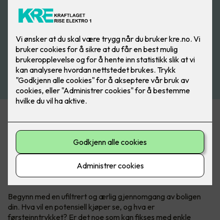
Noen oppgraderinger kan gi deg langt høyere salgspris,
mens andre investeringer gir dårlig avkastning, eller til og
med rent tap. Vi har samlet noen viktige tips og råd til hva
som faktisk lønner seg å gjøre før et boligsalg.
Hvor bør du starte?
Begynn med en ufiltrert og ærlig gjennomgang av boligen
din. Hva vil en potensiell kjøper se, og hva er
førsteinntrykket? Er det noe som kan fikses med enkle