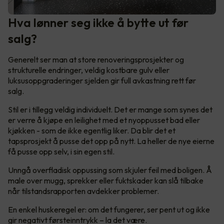
Hva lønner seg ikke å bytte ut før
salg?
Generelt ser man at store renoveringsprosjekter og
strukturelle endringer, veldig kostbare gulv eller
luksusoppgraderinger sjelden gir full avkastning rett før
salg.
Stil er i tillegg veldig individuelt. Det er mange som synes det
er verre å kjøpe en leilighet med et nyoppusset bad eller
kjøkken - som de ikke egentlig liker. Da blir det et
tapsprosjekt å pusse det opp på nytt. La heller de nye eierne
få pusse opp selv, i sin egen stil.
Unngå overfladisk oppussing som skjuler feil med boligen. Å
male over mugg, sprekker eller fuktskader kan slå tilbake
når tilstandsrapporten avdekker problemer.
En enkel huskeregel er: om det fungerer, ser pent ut og ikke
gir negativt førsteinntrykk – la det være.