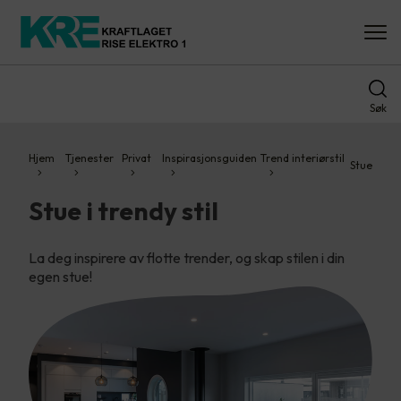
Søk
Hjem
Tjenester
Privat
Inspirasjonsguiden
Trend interiørstil
Stue
Stue i trendy stil
La deg inspirere av flotte trender, og skap stilen i din
egen stue!