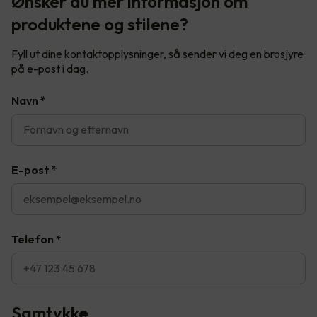
Ønsker du mer informasjon om
produktene og stilene?
Fyll ut dine kontaktopplysninger, så sender vi deg en brosjyre
på e-post i dag.
Navn
*
E-post
*
Telefon
*
Samtykke