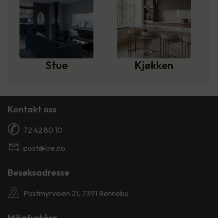
Stue
Kjøkken
Kontakt oss
72 42 80 10
post@kre.no
Besøksadresse
Postmyrveien 21, 7391 Rennebu
Miljøfyrtårn