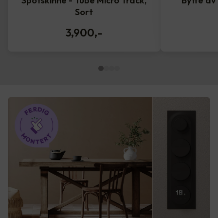
Spotskinne - Tube Micro Track,
Bytte av
Sort
3,900
,-