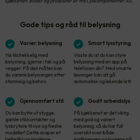
kjøkkenet. Bilder og produkter er fra Lyskomponenter AS.
Gode tips og råd til belysning
Varier belysning
Smart lysstyring
Ha tilstrekkelig med
Visste du at du kan styre
belysning, gjerne i tak og på
belysning med en app på
vegger. På den måten kan
telefonen din? Med smarte
du variere belysningen etter
løsninger kan alt gå
stemning og behov.
automatisk og lekende lett.
Gjennomført stil
Godt arbeidslys
Du kan bytte ut stygge,
På kjøkkenet er det viktig
gamle stikkontakter og
med god og variert
lysbrytere til nye og freshe
belysning, så du har full
modeller! Dette skaper et
oversikt over både
helhetlig og moderne
matlagingen og hygiene på