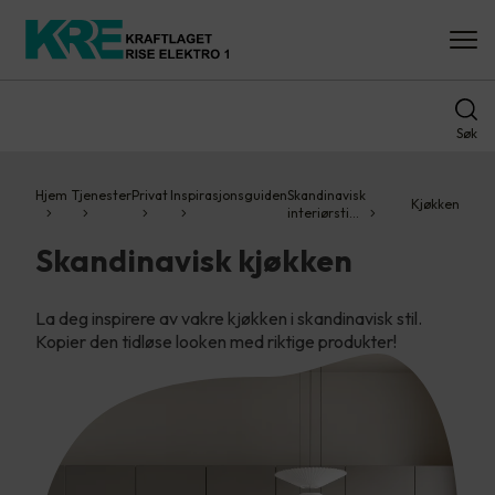
Søk
Hjem
Tjenester
Privat
Inspirasjonsguiden
Skandinavisk
Kjøkken
interiørsti…
Skandinavisk kjøkken
La deg inspirere av vakre kjøkken i skandinavisk stil.
Kopier den tidløse looken med riktige produkter!