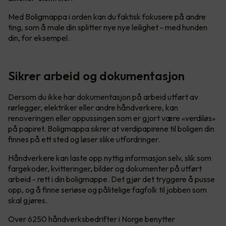
Med Boligmappa i orden kan du faktisk fokusere på andre
ting, som å male din splitter nye nye leilighet - med hunden
din, for eksempel.
Sikrer arbeid og dokumentasjon
Dersom du ikke har dokumentasjon på arbeid utført av
rørlegger, elektriker eller andre håndverkere, kan
renoveringen eller oppussingen som er gjort være «verdiløs»
på papiret. Boligmappa sikrer at verdipapirene til boligen din
finnes på ett sted og løser slike utfordringer.
Håndverkere kan laste opp nyttig informasjon selv, slik som
fargekoder, kvitteringer, bilder og dokumenter på utført
arbeid - rett i din boligmappe. Det gjør det tryggere å pusse
opp, og å finne seriøse og pålitelige fagfolk til jobben som
skal gjøres.
Over 6250 håndverksbedrifter i Norge benytter