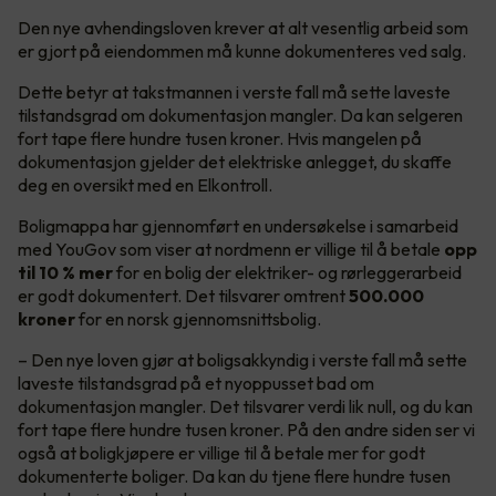
Den nye avhendingsloven krever at alt vesentlig arbeid som
er gjort på eiendommen må kunne dokumenteres ved salg.
Dette betyr at takstmannen i verste fall må sette laveste
tilstandsgrad om dokumentasjon mangler. Da kan selgeren
fort tape flere hundre tusen kroner. Hvis mangelen på
dokumentasjon gjelder det elektriske anlegget, du skaffe
deg en oversikt med en Elkontroll.
Boligmappa har gjennomført en undersøkelse i samarbeid
med YouGov som viser at nordmenn er villige til å betale
opp
til 10 % mer
for en bolig der elektriker- og rørleggerarbeid
er godt dokumentert. Det tilsvarer omtrent
500.000
kroner
for en norsk gjennomsnittsbolig.
– Den nye loven gjør at boligsakkyndig i verste fall må sette
laveste tilstandsgrad på et nyoppusset bad om
dokumentasjon mangler. Det tilsvarer verdi lik null, og du kan
fort tape flere hundre tusen kroner. På den andre siden ser vi
også at boligkjøpere er villige til å betale mer for godt
dokumenterte boliger. Da kan du tjene flere hundre tusen