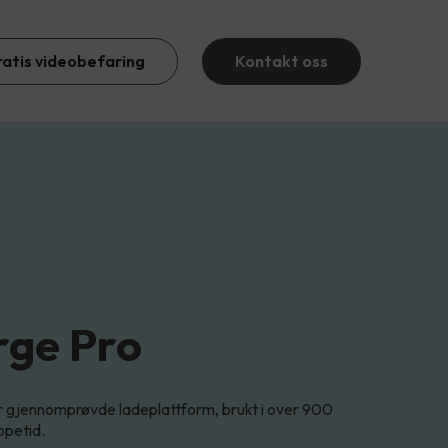
ratis videobefaring
Kontakt oss
rge Pro
 gjennomprøvde ladeplattform, brukt i over 900
ppetid.