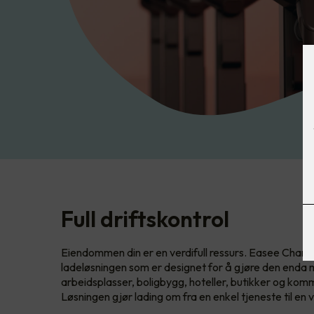
Full driftskontrol
Eiendommen din er en verdifull ressurs. Easee Charge
ladeløsningen som er designet for å gjøre den enda me
arbeidsplasser, boligbygg, hoteller, butikker og kom
Løsningen gjør lading om fra en enkel tjeneste til en v