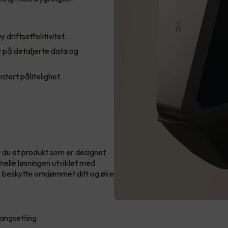
 driftseffektivitet.
 på detaljerte data og
tert pålitelighet.
 du et produkt som er designet
nelle løsningen utviklet med
r å beskytte omdømmet ditt og øke
gangsetting.