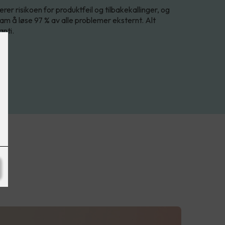
er risikoen for produktfeil og tilbakekallinger, og
am å løse 97 % av alle problemer eksternt. Alt
anti.