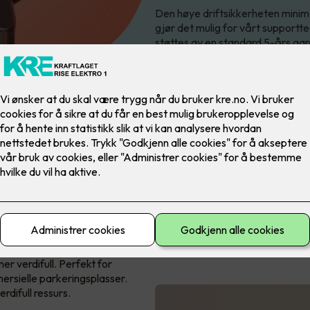
Den høye driftsikkerheten minimer
gjør det mulig for vårt supportte
støttes av en standard 5-års gar
 Pro er den profesjonelle
r verdifull. Perfekt for
mersielle parkeringsplasser.
erdifull ressurs.