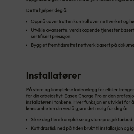
Dette hjelper deg å:
Oppnå uovertruffen kontroll over nettverket og høy
Utvikle avanserte, verdiskapende tjenester basert
sertifisert presisjon.
Bygg et fremtidsrettet nettverk basert på dokumen
Installatører
På store og komplekse ladeanlegg for elbiler trenger
for din arbeidsflyt. Easee Charge Pro er den profesjo
installatøren i tankene. Hver funksjon er utviklet fo
lønnsomheten din ved å gjøre det mulig for deg å:
Sikre deg flere komplekse og store prosjektanbud.
Kutt drastisk ned på tiden brukt til installasjon og i