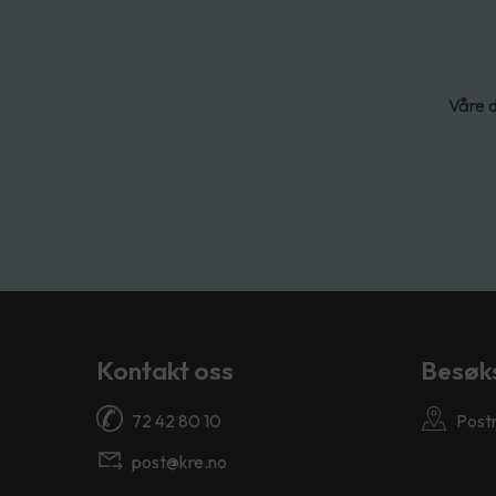
Våre d
Kontakt oss
Besøk
72 42 80 10
Post
post@kre.no