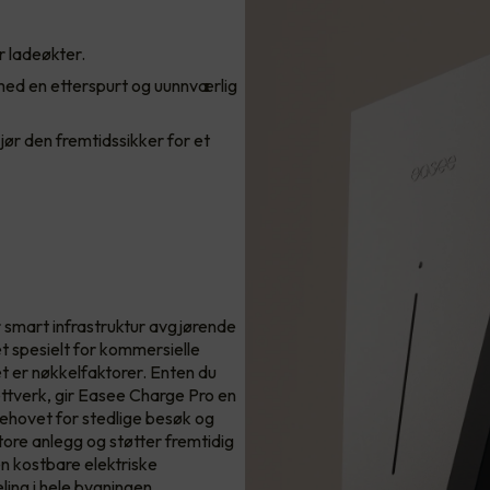
r ladeøkter.
 med en etterspurt og uunnværlig
ør den fremtidssikker for et
 smart infrastruktur avgjørende
t spesielt for kommersielle
et er nøkkelfaktorer. Enten du
nettverk, gir Easee Charge Pro en
behovet for stedlige besøk og
ore anlegg og støtter fremtidig
en kostbare elektriske
ling i hele bygningen.