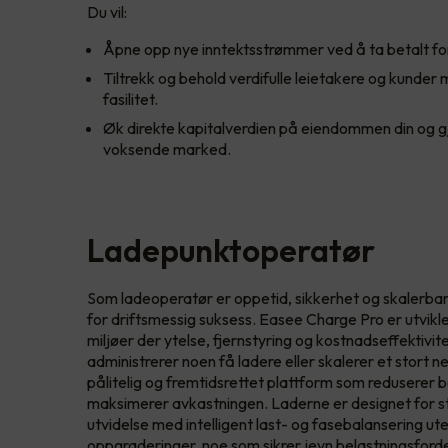
Du vil:
Åpne opp nye inntektsstrømmer ved å ta betalt fo
Tiltrekk og behold verdifulle leietakere og kunder
fasilitet.
Øk direkte kapitalverdien på eiendommen din og gj
voksende marked.
Ladepunktoperatør
Som ladeoperatør er oppetid, sikkerhet og skalerbar
for driftsmessig suksess. Easee Charge Pro er utvikle
miljøer der ytelse, fjernstyring og kostnadseffektivit
administrerer noen få ladere eller skalerer et stort 
pålitelig og fremtidsrettet plattform som reduserer 
maksimerer avkastningen. Laderne er designet for st
utvidelse med intelligent last- og fasebalansering ut
oppgraderinger, noe som sikrer jevn belastningsforde