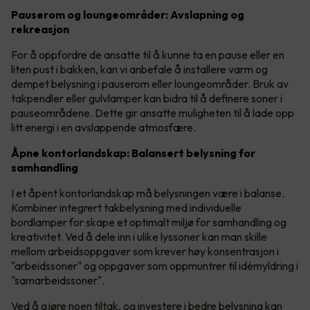
Pauserom og loungeområder: Avslapning og
rekreasjon
For å oppfordre de ansatte til å kunne ta en pause eller en
liten pust i bakken, kan vi anbefale å installere varm og
dempet belysning i pauserom eller loungeområder. Bruk av
takpendler eller gulvlamper kan bidra til å definere soner i
pauseområdene. Dette gir ansatte muligheten til å lade opp
litt energi i en avslappende atmosfære.
Åpne kontorlandskap: Balansert belysning for
samhandling
I et åpent kontorlandskap må belysningen være i balanse.
Kombiner integrert takbelysning med individuelle
bordlamper for skape et optimalt miljø for samhandling og
kreativitet. Ved å dele inn i ulike lyssoner kan man skille
mellom arbeidsoppgaver som krever høy konsentrasjon i
"arbeidssoner" og oppgaver som oppmuntrer til idémyldring i
"samarbeidssoner".
Ved å gjøre noen tiltak, og investere i bedre belysning kan