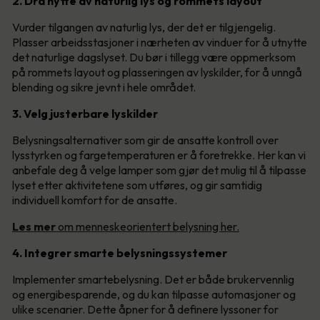
2. Dra nytte av naturlig lys og rommets layout
Vurder tilgangen av naturlig lys, der det er tilgjengelig.
Plasser arbeidsstasjoner i nærheten av vinduer for å utnytte
det naturlige dagslyset. Du bør i tillegg være oppmerksom
på rommets layout og plasseringen av lyskilder, for å unngå
blending og sikre jevnt i hele området.
3. Velg justerbare lyskilder
Belysningsalternativer som gir de ansatte kontroll over
lysstyrken og fargetemperaturen er å foretrekke. Her kan vi
anbefale deg å velge lamper som gjør det mulig til å tilpasse
lyset etter aktivitetene som utføres, og gir samtidig
individuell komfort for de ansatte.
Les mer
om menneskeorientert belysning her.
4. Integrer smarte belysningssystemer
Implementer smartebelysning. Det er både brukervennlig
og energibesparende, og du kan tilpasse automasjoner og
ulike scenarier. Dette åpner for å definere lyssoner for