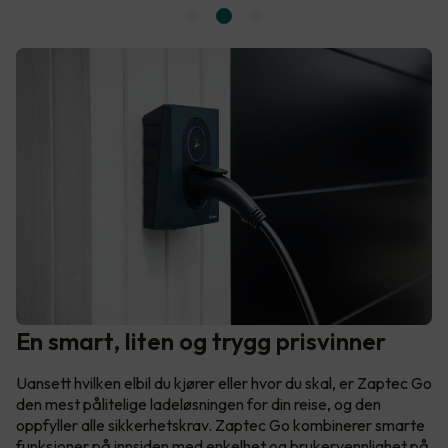
En smart, liten og trygg prisvinner
Uansett hvilken elbil du kjører eller hvor du skal, er Zaptec Go
den mest pålitelige ladeløsningen for din reise, og den
oppfyller alle sikkerhetskrav. Zaptec Go kombinerer smarte
funksjoner på innsiden med enkelhet og brukervennlighet på