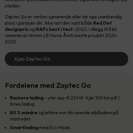
utsiden.
Zaptec Go er verken sjenerende eller tar opp unødvendig
plass i garasjen din. Ikke rart den vant både
Red Dot
designpris
og
NAFs best i test
i 2022, i tillegg til å bli
vinneren av testen LB Home Årets beste produkt 2024-
2025.
Kjøp Zaptec Go
Fordelene med Zaptec Go
Raskere lading
- yter opp til 22 kW. Kjør 100 km på 1
times lading.
80 % mindre
og lettere enn tilsvarende elbilladere på
markedet.
Smartlading
med Eco Mode.