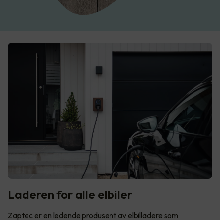
Laderen for alle elbiler
Zaptec er en ledende produsent av elbilladere som