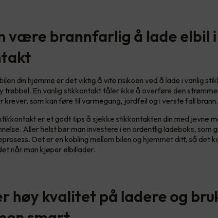
 være brannfarlig å lade elbil i
ntakt
ilen din hjemme er det viktig å vite risikoen ved å lade i vanlig sti
y trøbbel. En vanlig stikkontakt tåler ikke å overføre den strøm
 krever, som kan føre til varmegang, jordfeil og i verste fall brann
tikkontakt er et godt tips å sjekke stikkontakten din med jevne 
nelse. Aller helst bør man investere i en ordentlig ladeboks, som g
eprosess. Det er en kobling mellom bilen og hjemmet ditt, så det k
det når man kjøper elbillader.
r høy kvalitet på ladere og bru
men smart