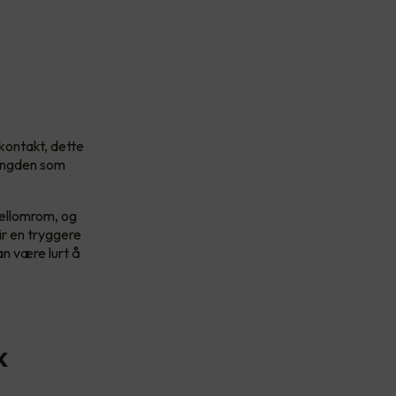
kkontakt, dette
mengden som
.
mellomrom, og
ir en tryggere
an være lurt å
k