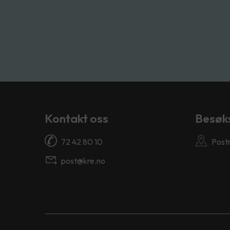
Kontakt oss
Besøk
72 42 80 10
Post
post@kre.no