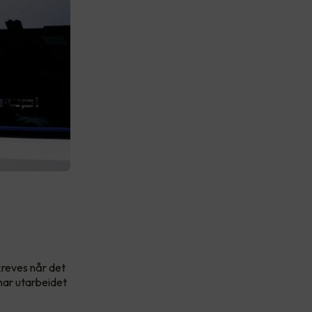
 kreves når det
har utarbeidet