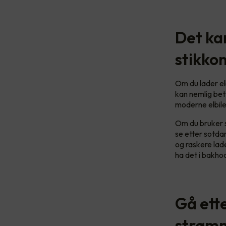
Det kan
stikko
Om du lader elb
kan nemlig bet
moderne elbiler
Om du bruker s
se etter sotdan
og raskere lad
ha det i bakho
Gå ette
strøm