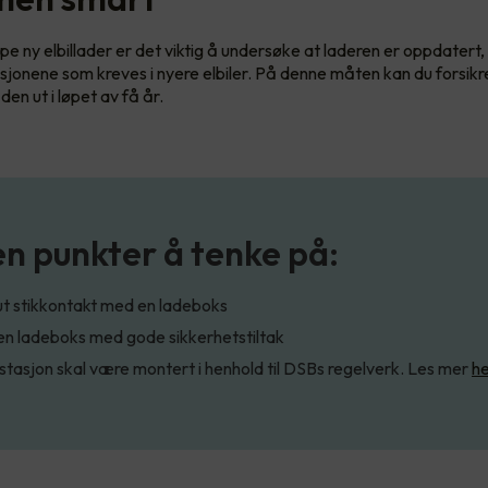
pe ny elbillader er det viktig å undersøke at laderen er oppdatert, i
sjonene som kreves i nyere elbiler. På denne måten kan du forsik
 den ut i løpet av få år.
n punkter å tenke på:
ut stikkontakt med en ladeboks
en ladeboks med gode sikkerhetstiltak
tasjon skal være montert i henhold til DSBs regelverk. Les mer
he