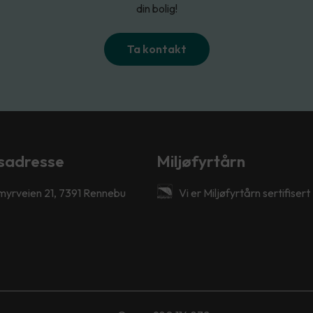
din bolig!
Ta kontakt
sadresse
Miljøfyrtårn
myrveien 21, 7391 Rennebu
Vi er Miljøfyrtårn sertifisert