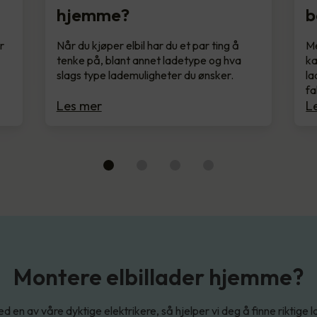
hjemme?
b
r
Når du kjøper elbil har du et par ting å
Me
tenke på, blant annet ladetype og hva
ka
slags type lademuligheter du ønsker.
la
fa
Les mer
L
Montere elbillader hjemme?
d en av våre dyktige elektrikere, så hjelper vi deg å finne riktige l