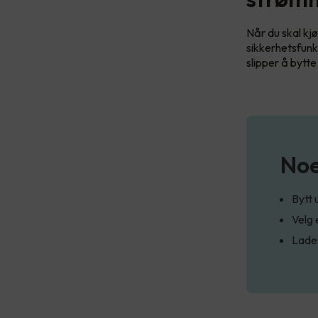
Når du skal kjø
sikkerhetsfunk
slipper å bytte
Noe
Bytt 
Velg 
Lades