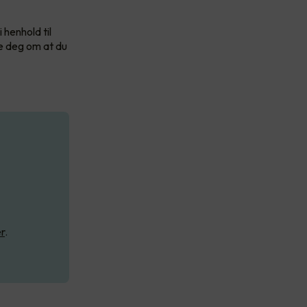
 henhold til
re deg om at du
r
.