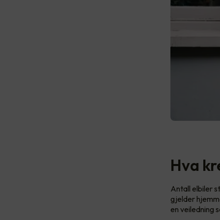
Hva kr
Antall elbiler 
gjelder hjemme
en veiledning s