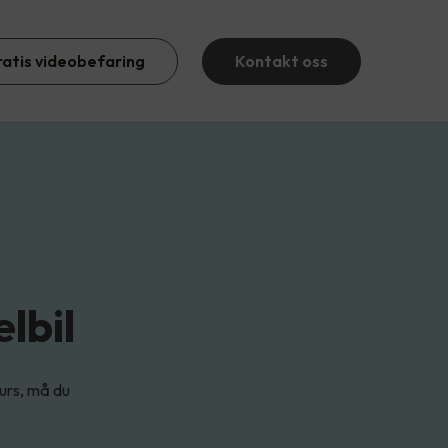
ratis videobefaring
Kontakt oss
lbil
kurs, må du