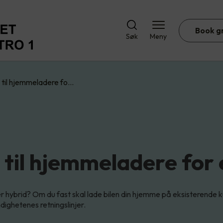
Book g
Søk
Meny
 til hjemmeladere fo…
til hjemmeladere for e
ler hybrid? Om du fast skal lade bilen din hjemme på eksisterende 
ighetenes retningslinjer.