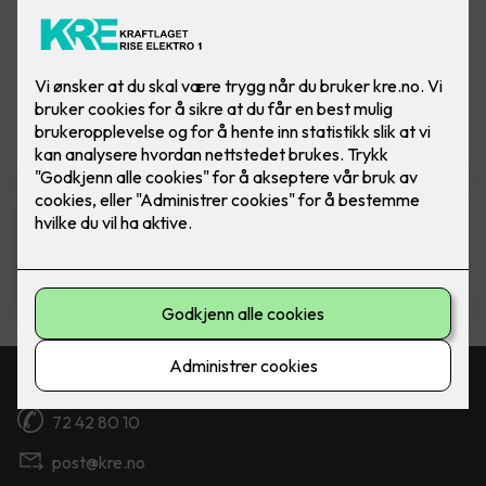
Vis flere
filtre
Nobø Top Panelovn 1000W
Ferdig montert utskift panelovn -
Nobø Top 1000W inkl. kontrollenhet
3,790
,-
Kontakt oss
72 42 80 10
post@kre.no