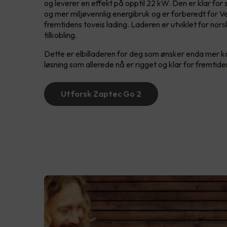
og leverer en effekt på opptil 22 kW. Den er klar for
og mer miljøvennlig energibruk og er forberedt for V
fremtidens toveis lading. Laderen er utviklet for nor
tilkobling.
Dette er elbilladeren for deg som ønsker enda mer kont
løsning som allerede nå er rigget og klar for fremtid
Utforsk Zaptec Go 2