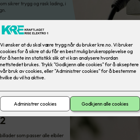
om sikrer trygg og rask lading, i
gn.
 2
llader som passer alle elbiler