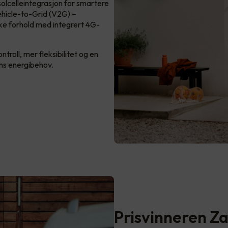
 solcelleintegrasjon for smartere
ehicle-to-Grid (V2G) –
ske forhold med integrert 4G-
roll, mer fleksibilitet og en
ens energibehov.
Prisvinneren Z