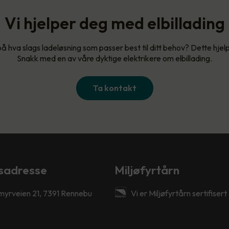
Vi hjelper deg med elbillading
på hva slags ladeløsning som passer best til ditt behov? Dette hjel
Snakk med en av våre dyktige elektrikere om elbillading.
Ta kontakt
sadresse
Miljøfyrtårn
myrveien 21, 7391 Rennebu
Vi er Miljøfyrtårn sertifisert