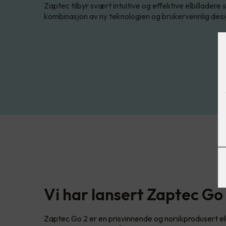
Zaptec tilbyr svært intuitive og effektive elbilladere s
kombinasjon av ny teknologien og brukervennlig desi
Vi har lansert Zaptec Go
Zaptec Go 2 er en prisvinnende og norskprodusert elbi