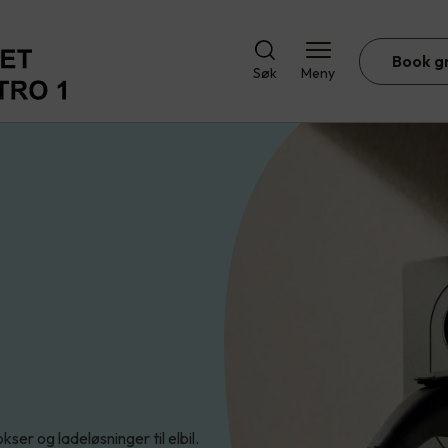
Book g
Søk
Meny
er og ladeløsninger til elbil.