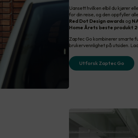
Uansett hvilken elbil du kjører el
for din reise, og den oppfyller a
Red Dot Design awards
og
NA
Home Årets beste produkt 2
Zaptec Go kombinerer smarte fu
brukervennlighet på utsiden. Lade
Utforsk Zaptec Go