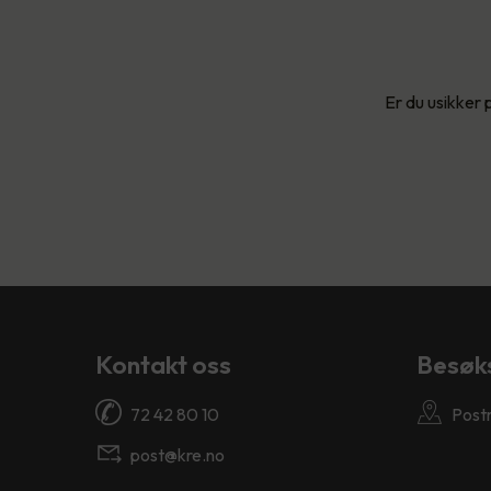
Er du usikker 
Kontakt oss
Besøk
72 42 80 10
Post
post@kre.no