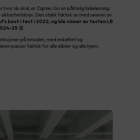
ler hvor du skal, er Zaptec Go en pålitelig ladeløsning
lle sikkerhetskrav. Den stakk faktisk av med seieren av
Fs best i test i 2022, og ble vinner av testen LB
024-25 🥇
nksjoner på innsiden, med enkelhet og
ren passer faktisk for alle elbiler og alle hjem.