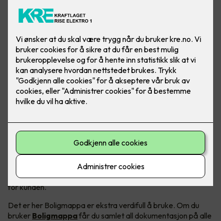
Mange håndverkere kan ha en tendens til å ville bruke så lite
tid på dokumentasjon som mulig, spesielt på små prosjekter
- men å ha papirene i orden gir verdi for både bedriften og
for kunden.
Det er her Boligmappa er ekstra verdifull å bruke. Om du
bruker
Boligmappa
får du samlet all dokumentasjon på alle