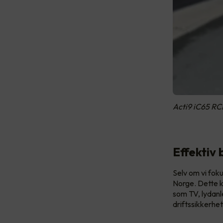
Acti9 iC65 RC
Effektiv 
Selv om vi foku
Norge. Dette ka
som TV, lydanle
driftssikkerhe