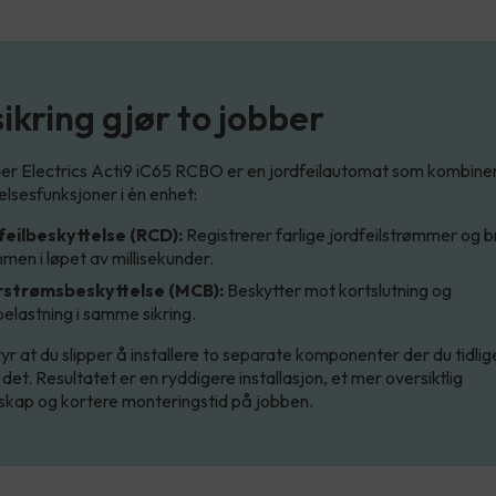
sikring gjør to jobber
er Electrics Acti9 iC65 RCBO er en jordfeilautomat som kombiner
elsesfunksjoner i én enhet:
feilbeskyttelse (RCD):
Registrerer farlige jordfeilstrømmer og b
men i løpet av millisekunder.
strømsbeskyttelse (MCB):
Beskytter mot kortslutning og
elastning i samme sikring.
yr at du slipper å installere to separate komponenter der du tidlig
det. Resultatet er en ryddigere installasjon, et mer oversiktlig
sskap og kortere monteringstid på jobben.