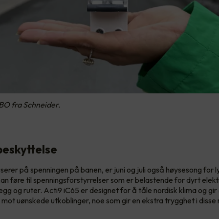
BO fra Schneider.
beskyttelse
serer på spenningen på banen, er juni og juli også høysesong for ly
n føre til spenningsforstyrrelser som er belastende for dyrt elekt
gg og ruter. Acti9 iC65 er designet for å tåle nordisk klima og gir
t mot uønskede utkoblinger, noe som gir en ekstra trygghet i diss