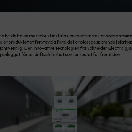
 betyr dette en mer robust installasjon med færre uønskede strøm
re er produktet et førstevalg fordi det er plassbesparende i sikrin
jonsvennlig. Den innovative teknologien fra Schneider Electric gjør
g anlegget får en driftssikkerhet som er rustet for fremtiden.