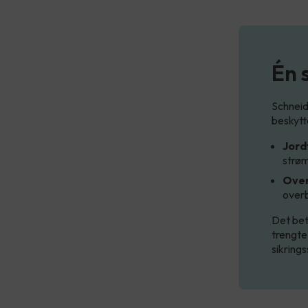
Én 
Schneid
beskytt
Jord
strøm
Over
overb
Det bet
trengte 
sikring