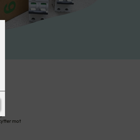
g
skytter mot