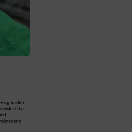
n og torden i
ronisk utstyr
 økt
e månedene.