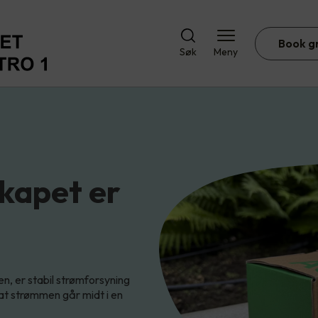
Book g
Søk
Meny
skapet er
, er stabil strømforsyning
at strømmen går midt i en