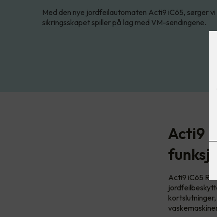
Med den nye jordfeilautomaten Acti9 iC65, sørger vi s
sikringsskapet spiller på lag med VM-sendingene.
Acti9 
funksj
Acti9 iC65 RCB
jordfeilbeskytt
kortslutninger
vaskemaskiner 