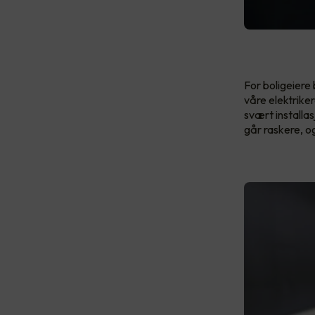
For boligeiere
våre elektrike
svært installas
går raskere, o