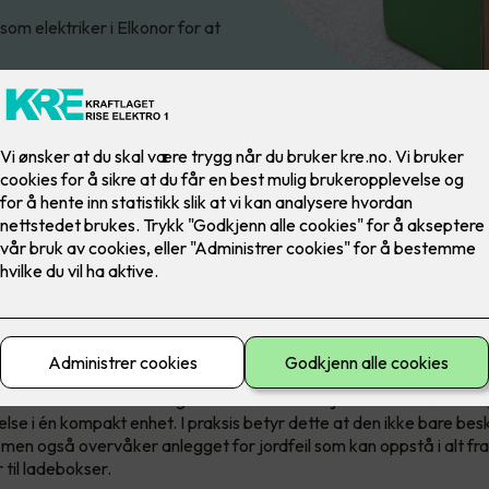
om elektriker i Elkonor for at
iC65 - jordfeilautomaten med to
oner.
O er ikke bare en sikring det er en kombinasjon av overstrøms- o
else i én kompakt enhet. I praksis betyr dette at den ikke bare be
, men også overvåker anlegget for jordfeil som kan oppstå i alt fra
til ladebokser.