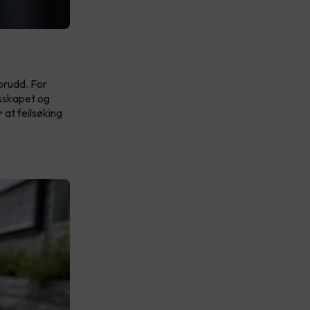
brudd. For
gsskapet og
 at feilsøking