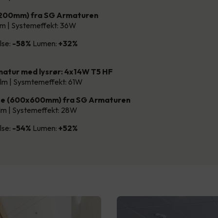
1200mm) fra SG Armaturen
lm | Systemeffekt: 36W
lse:
-58%
Lumen:
+32%
atur med lysrør: 4x14W T5 HF
lm | Sysmtemeffekt: 61W
ce (600x600mm) fra SG Armaturen
lm | Systemeffekt: 28W
lse:
-54%
Lumen:
+52%