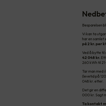
Nedbet
Besparelsen bl
Vi kan ta utga
har en samlet 
på 2 kr. per k
Ved å bytte ti
42 048 kr.
Et
260 kWh til 2
Tar man med i 
(levetid på 120
048 kr. etter.
Det gir en dif
000 kr. Sagt 
Ta kontakt m