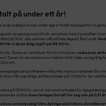
alt på under ett år!
ir enda tydelig hvis man setter opp et totalt eksempel for et gara
nspunkt i en garasje med 60 stk. armaturer med 2 lysstoffrør i hve
effekt på 116W. Alle sammen står på hele døgnet, året rundt.
Med 
Wh får vi da en årlig utgift på 158 521 kr.
l 60 stk. Tysnes 66-armaturer fra SG Armaturen,
reduseres dette
tsom
Tysnes 66-armaturene kun trekker 40W, faller nemlig årlig fo
1 024 kWh.
beregningen at lystoffrørene må byttes med ca. halvannet års m
0 timer) får man årlige driftskostnader på 173 850 kr. før utskift
feranse på 131 802 kr, som er mer enn kostnaden for oppgradering 
med andre ord har
investeringen betalt for seg selv på 0,91 år
ed oss om belysning! Våre dyktige elektrikere skreddersyr 