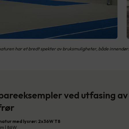
aturen har et bredt spekter av bruksmuligheter, både innendør
spareeksempler ved utfasing av
frør
atur med lysrør: 2x36W T8
lm | 86W