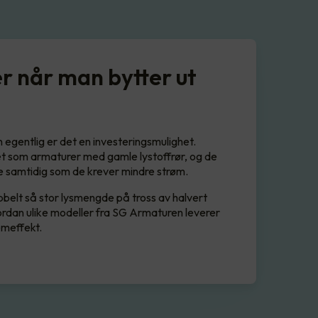
r når man bytter ut
n egentlig er det en investeringsmulighet.
 som armaturer med gamle lystoffrør, og de
e samtidig som de krever mindre strøm.
bbelt så stor lysmengde på tross av halvert
rdan ulike modeller fra SG Armaturen leverer
emeffekt.