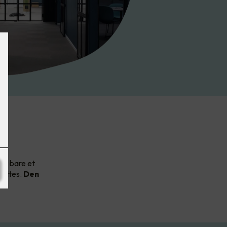
av
et bare et
nyttes.
Den