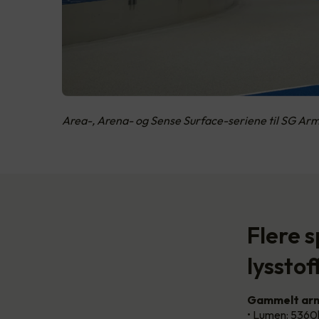
Area-, Arena- og Sense Surface-seriene til SG Arm
Flere 
lysstof
Gammelt arm
• Lumen: 5360