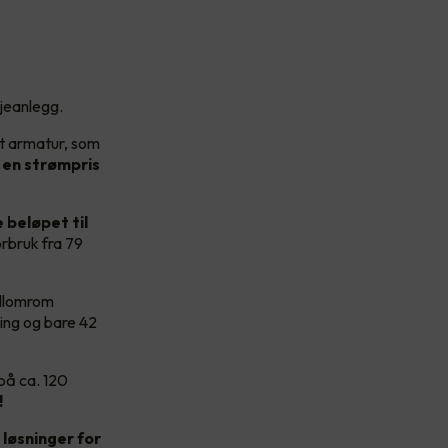
sjeanlegg.
rt armatur, som
en strømpris
 beløpet til
rbruk fra 79
ellomrom
ning og bare 42
på ca. 120
!
løsninger for