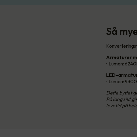
Så mye 
Konverteringst
Armaturer m
• Lumen: 6240
LED-armatur
• Lumen: 9300
Dette byttet 
På lang sikt g
levetid på hel