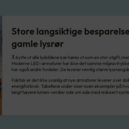
Store langsiktige besparelse
gamle lysrør
Å bytte ut alle lyskildene kan høres ut som en stor utgift, me
Moderne LED-armaturer har ikke det samme miljøavtrykket
har også andre fordeler. De leverer nemlig større lysmengd
Faktisk er det ikke uvanlig at nye armaturer leverer over do
energiforbruk. Tabellene under viser noen eksempler på hvo
langt høyere lumen-verdier side om side med redusert syst