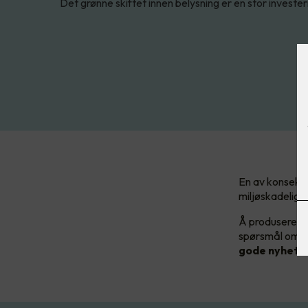
Det grønne skiftet innen belysning er en stor investe
En av konsekve
miljøskadelige 
Å produsere ny
spørsmål om ti
gode nyheten?