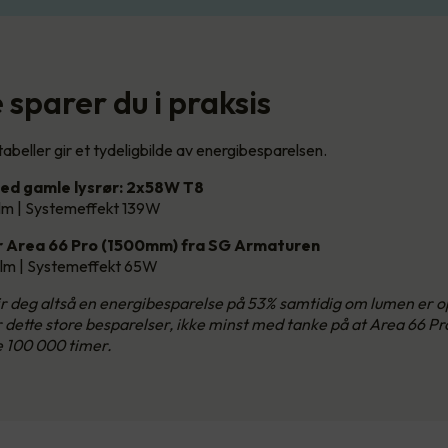
sparer du i praksis
abeller gir et tydeligbilde av energibesparelsen.
ed gamle lysrør: 2x58W T8
lm | Systemeffekt 139W
 Area 66 Pro (1500mm) fra SG Armaturen
lm | Systemeffekt 65W
gir deg altså en energibesparelse på 53% samtidig om lumen er
ir dette store besparelser, ikke minst med tanke på at Area 66 Pr
e 100 000 timer.