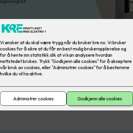
ringsmulighet!
nsene av RoHS-direktivet, som har til hensikt å begrense bruken 
stoffer, er at lysstoffrør avvikles.
e lysstoffrør har vært forbudt siden høsten 2023, og dermed er d
d før alle bedrifter må gjøre noe med belysning der lysstoffrør be
 Dette er noe du vil spare penger på over tid!