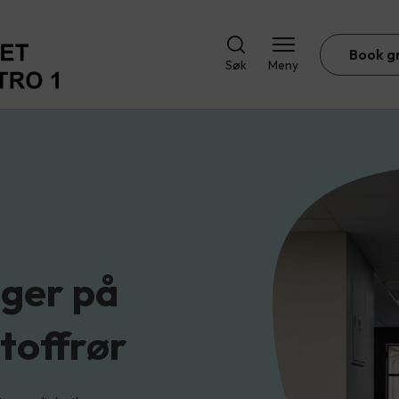
Book g
Søk
Meny
nger på
toffrør