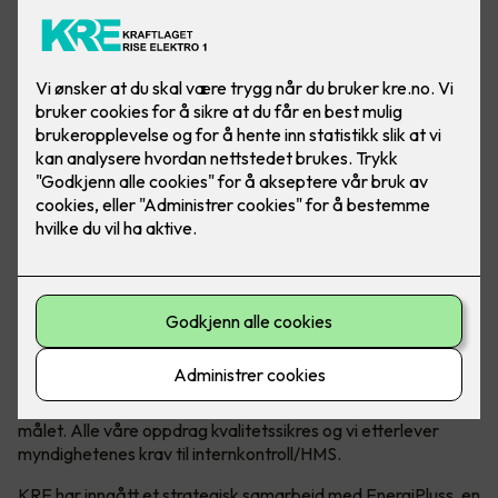
Kraftlaget Rise Elektro 1 AS (KRE)
- Når du trenger elektriker!
Kraftlaget Rise Elektro 1 AS har faglærte og dyktige
elektrikere med lang erfaring i faget. Vi i KRE utfører både
store og små serviceoppdrag, samt større
elektroentrepriser.
KRE har fortiden 38 ansatte og vårt primærmarked er
Trøndelag sør.
Vi mener at det finnes kun en løsning, og det er den beste!
Gjennom å avdekke våre kunders totale behov og ressurser,
arbeider vi alltid for å finne den beste løsningen.
Fornøyde kunder er alltid vår målsetning. Punktlighet og
leveranse i henhold til avtale er en selvfølge for å nå dette
målet. Alle våre oppdrag kvalitetssikres og vi etterlever
myndighetenes krav til internkontroll/HMS.
KRE har inngått et strategisk samarbeid med EnergiPluss, en