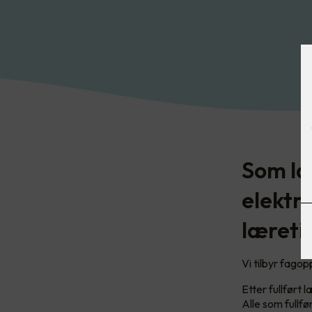
Som læ
elektr
læreti
Vi tilbyr fago
Etter fullført 
Alle som fullfør