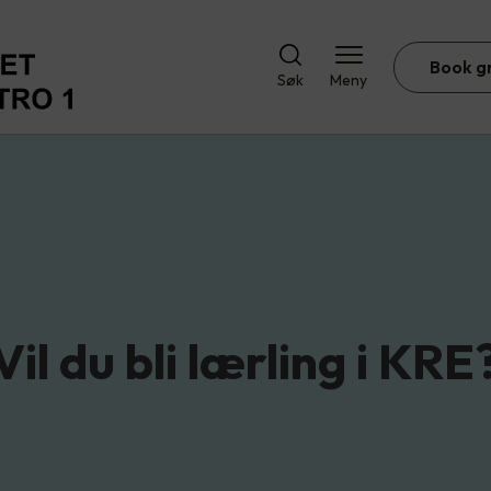
Book g
Søk
Meny
Vil du bli lærling i KRE