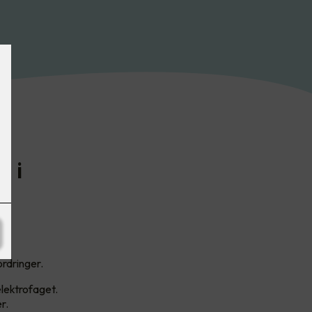
g i
i
rdringer.
elektrofaget.
er.