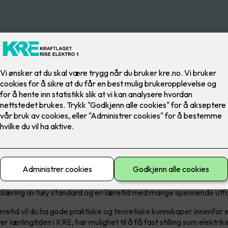
rling i KRE får du god opplærin
ofaget av dyktige fagarbeidere 
den
pplæring av høy standard og en læretid med mange spennende utfo
læretid vil du ha gode praktiske og teoretiske kunnskaper innenfor 
er lærlingtiden i KRE, har mulighet til å få fast stilling som elektrik