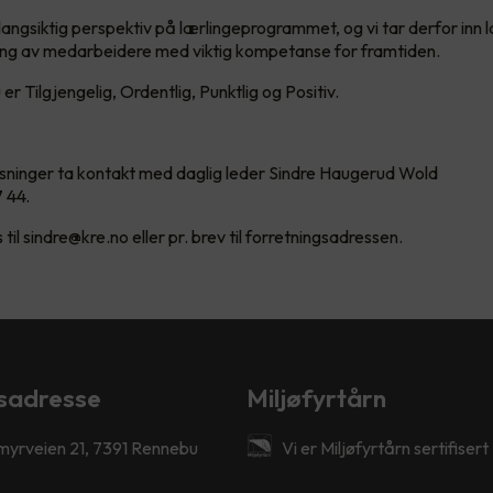
 langsiktig perspektiv på lærlingeprogrammet, og vi tar derfor inn l
ring av medarbeidere med viktig kompetanse for framtiden.
 er Tilgjengelig, Ordentlig, Punktlig og Positiv.
ysninger ta kontakt med daglig leder Sindre Haugerud Wold
7 44.
il sindre@kre.no eller pr. brev til forretningsadressen.
sadresse
Miljøfyrtårn
myrveien 21, 7391 Rennebu
Vi er Miljøfyrtårn sertifisert