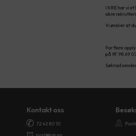
I KRE har vi et
sikre rekrutte
Vi ønsker at du
For flere oppl
på tlf. 98 69 0
Søknad sendes t
Kontakt oss
Besøk
72 42 80 10
Post
post@kre.no